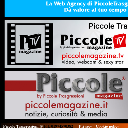
Piccole Trasgressioni ®
P.I. 01974570382
Privacy
|
Cookie policy